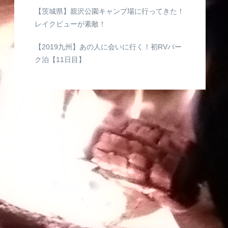
【茨城県】親沢公園キャンプ場に行ってきた！
レイクビューが素敵！
【2019九州】あの人に会いに行く！初RVパー
ク泊【11日目】