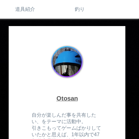
道具紹介
釣り
Otosan
自分が楽しんだ事を共有した
い、をテーマに活動中。
引きこもってゲームばかりして
いたかと思えば、1年以内で47