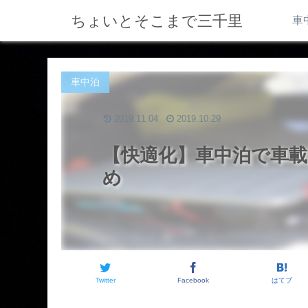
ちょいとそこまで三千里
車
車中泊
2019.11.04
2019.10.29
【快適化】車中泊で車
め
Twitter
Facebook
はてブ