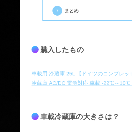
まとめ
購入したもの
車載用 冷蔵庫 25L 【ドイツのコンプレッサ
冷蔵庫 AC/DC 電源対応 車載 -22℃～10
車載冷蔵庫の大きさは？