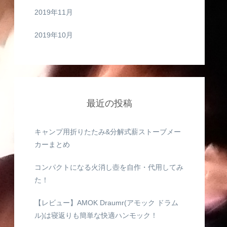
2019年11月
2019年10月
最近の投稿
キャンプ用折りたたみ&分解式薪ストーブメー
カーまとめ
コンパクトになる火消し壺を自作・代用してみ
た！
【レビュー】AMOK Draumr(アモック ドラム
ル)は寝返りも簡単な快適ハンモック！