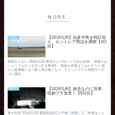
【2019九州】知多半島を時計回
旅行記
り、セントレア周辺を満喫【4日
目】
朝食がうまい 2019/11/10 船宿さんでゆっくりめな起床。 朝食がお
いしくておひつを空にする事2回。 朝食の兜煮はごはんキラー 朝
から超満腹になり動く気が無くなり、チェックアウト時間ギリギ
リに退出。 ...
【2019九州】旅先なのに洗車、
旅行記
収納プチ改造！【9日目】
寒さ対策 2019/11/15 最低気温5℃の予報に戦慄して、昨夜はシュ