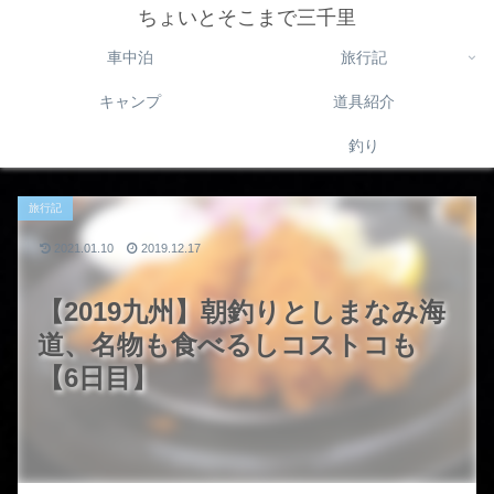
ちょいとそこまで三千里
車中泊
旅行記
キャンプ
道具紹介
釣り
旅行記
2021.01.10
2019.12.17
【2019九州】朝釣りとしまなみ海
道、名物も食べるしコストコも
【6日目】