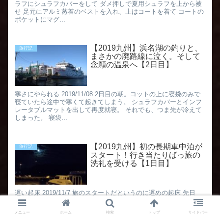
ラフにシュラフカバーをして ダメ押しで夏用シュラフを上から被
せ 足元にアルミ蒸着のベストを入れ、上はコートを着て コートの
ポケットにマグ...
【2019九州】浜名湖の釣りと、
旅行記
まさかの廃路線に泣く。そして
念願の温泉へ【2日目】
寒さにやられる 2019/11/08 2日目の朝。コットの上に寝袋のみで
寝ていたら途中で寒くて起きてしまう。 シュラフカバーとインフ
レータブルマットを出して再度就寝。 それでも、つま先が冷えて
しまった。 寝袋...
【2019九州】初の長期車中泊が
旅行記
スタート！行き当たりばっ旅の
洗礼を受ける【1日目】
遅い起床 2019/11/7 旅のスタートだというのに遅めの起床 先日
Pasmoを無くして駅に問い合わせをしたりしてどんどん時間が過
ぎていきます。 最初の給油 多すぎる荷物や準備に手間取りつつ、
メニュー
ホーム
検索
トップ
サイドバー
まずはコスト...