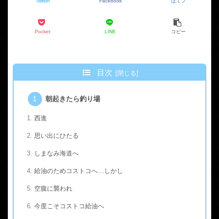
Twitter
Facebook
はてブ
Pocket
LINE
コピー
目次
朝起きたら釣り場
西進
思い出にひたる
しまなみ海道へ
給油のためコストコへ…しかし
空腹に襲われ
今度こそコストコ給油へ