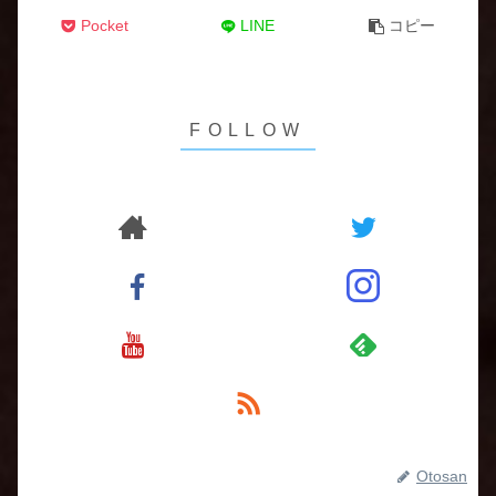
Pocket
LINE
コピー
Otosan